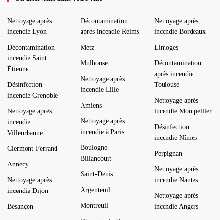
Nettoyage après
Décontamination
Nettoyage après
incendie Lyon
après incendie Reims
incendie Bordeaux
Décontamination
Metz
Limoges
incendie Saint
Mulhouse
Décontamination
Étienne
après incendie
Nettoyage après
Désinfection
Toulouse
incendie Lille
incendie Grenoble
Nettoyage après
Amiens
Nettoyage après
incendie Montpellier
Nettoyage après
incendie
Désinfection
incendie à Paris
Villeurbanne
incendie Nîmes
Boulogne-
Clermont-Ferrand
Perpignan
Billancourt
Annecy
Nettoyage après
Saint-Denis
Nettoyage après
incendie Nantes
Argenteuil
incendie Dijon
Nettoyage après
Montreuil
Besançon
incendie Angers