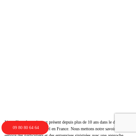
Nova Clean Incendies est présent depuis plus de 10 ans dans le domaine
09 80 80 64 64
du nettoyage professionnel en France. Nous mettons notre savoir-faire au
service des particuliers et des entreprises sinistrées avec une approche