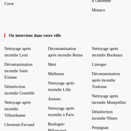
d’Outremer
Corse
Monaco
On intervient dans votre ville
Nettoyage après
Décontamination
Nettoyage après
incendie Lyon
après incendie Reims
incendie Bordeaux
Décontamination
Metz
Limoges
incendie Saint
Mulhouse
Décontamination
Étienne
après incendie
Nettoyage après
Désinfection
Toulouse
incendie Lille
incendie Grenoble
Nettoyage après
Amiens
Nettoyage après
incendie Montpellier
Nettoyage après
incendie
Désinfection
incendie à Paris
Villeurbanne
incendie Nîmes
Boulogne-
Clermont-Ferrand
Perpignan
Billancourt